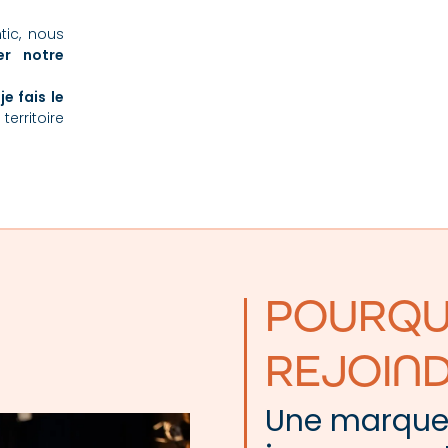
tic, nous
er notre
je fais le
erritoire
POURQU
REJOIND
Une marqu