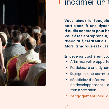
incarner un t
Vous aimez le Beaujola
participez à une dynam
d’outils concrets pour bo
Vous êtes entrepreneur, 
associatif, créateur ou j
Alors la marque est aussi
En devenant adhérent vou
Affirmez votre apparte
Participez à une dyna
Rejoignez une commun
Bénéficiez d’informatio
de développement. Tout
transformation
Ici, l’engagement local 