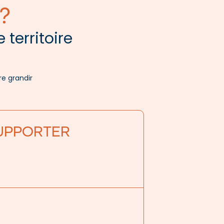
?
 territoire
re grandir
UPPORTER