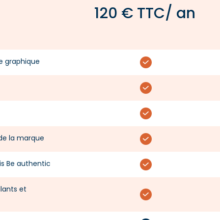
120 € TTC/ an
te graphique
 de la marque
is Be authentic
lants et