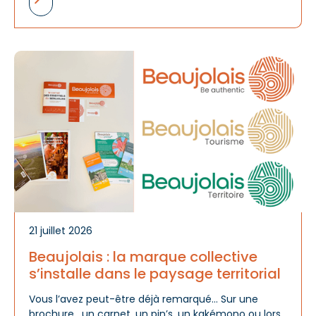
A
d
m
21 juillet 2026
Beaujolais : la marque collective
s’installe dans le paysage territorial
Vous l’avez peut-être déjà remarqué… Sur une
brochure ,un carnet, un pin’s, un kakémono ou lors