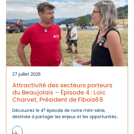
A
d
m
27 juillet 2026
Attractivité des secteurs porteurs
du Beaujolais – Épisode 4 : Loïc
Charvet, Président de Fibois69
e
Découvrez le 4
épisode de notre mini-série,
destinée à partager les enjeux et les opportunités
des filières économiques du Beaujolais, au travers
de la vision de leur Président.