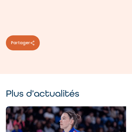
Partager
Plus d’actualités
A
d
te