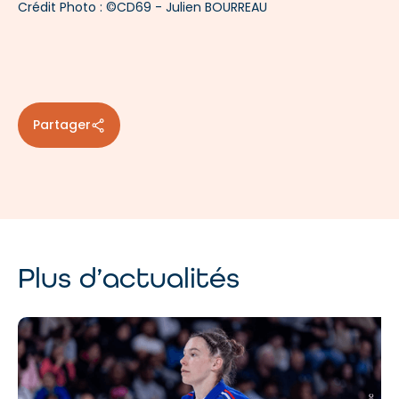
Crédit Photo : ©CD69 - Julien BOURREAU
Partager
Plus d’actualités
A
d
te