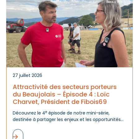
A
d
m
27 juillet 2026
Attractivité des secteurs porteurs
du Beaujolais – Épisode 4 : Loïc
Charvet, Président de Fibois69
e
Découvrez le 4
épisode de notre mini-série,
destinée à partager les enjeux et les opportunités
des filières économiques du Beaujolais, au travers
de la vision de leur Président.