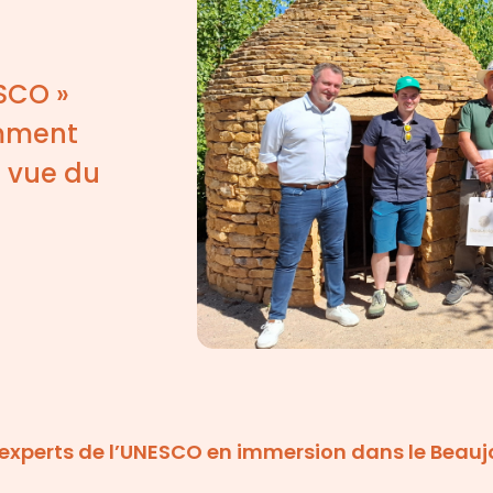
SCO »
emment
n vue du
 experts de l’UNESCO en immersion dans le Beauj