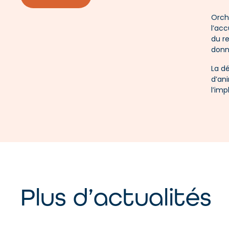
Orch
l’acc
du r
donn
La d
d’an
l’imp
Plus d’actualités