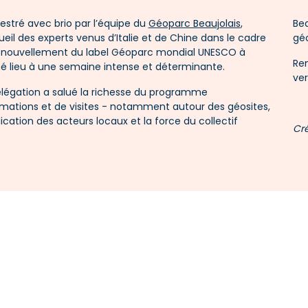
estré avec brio par l’équipe du
Géoparc Beaujolais
,
Bea
ueil des experts venus d’Italie et de Chine dans le cadre
géo
enouvellement du label Géoparc mondial UNESCO à
Re
é lieu à une semaine intense et déterminante.
ver
élégation a salué la richesse du programme
imations et de visites - notamment autour des géosites,
lication des acteurs locaux et la force du collectif
Cré