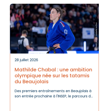
Actus
du
territoi
28 juillet 2026
Mathilde Chabal : une ambition
olympique née sur les tatamis
du Beaujolais
Des premiers entraînements en Beaujolais à
son entrée prochaine à l'INSEP, le parcours de
Mathilde Chabal raconte bien plus qu'une
réussite sportive : celui d'un talent révélé,