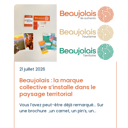
Actu
de la
ue
mar
21 juillet 2026
Beaujolais : la marque
collective s’installe dans le
paysage territorial
Vous l’avez peut-être déjà remarqué… Sur
une brochure ,un carnet, un pin’s, un
kakémono ou lors d'un événement, le logo «
Beaujolais » est désormais de plus en plus