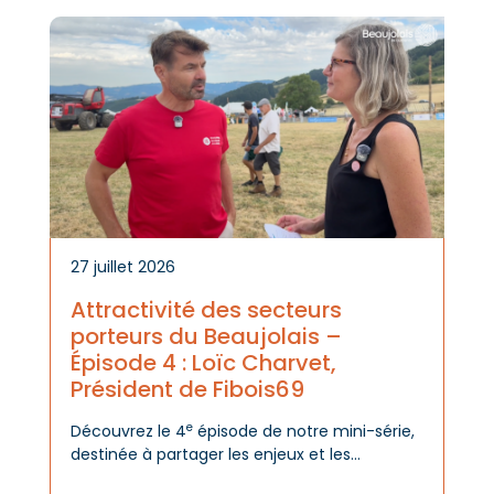
Actus
de la
re
marq
27 juillet 2026
Attractivité des secteurs
porteurs du Beaujolais –
Épisode 4 : Loïc Charvet,
Président de Fibois69
e
Découvrez le 4
épisode de notre mini-série,
destinée à partager les enjeux et les
opportunités des filières économiques du