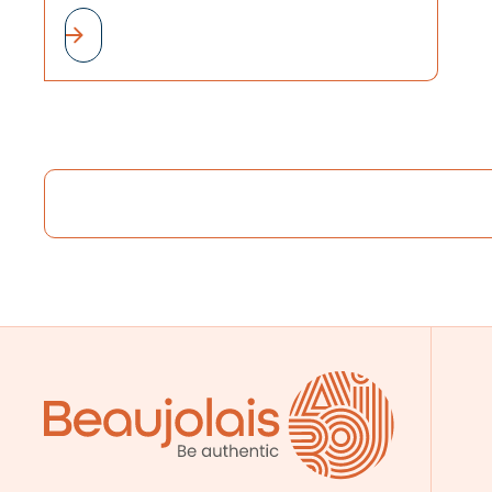
accompagné et encouragé par tout un
territoire.