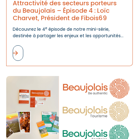
Attractivité des secteurs porteurs
du Beaujolais – Épisode 4 : Loïc
Charvet, Président de Fibois69
e
Découvrez le 4
épisode de notre mini-série,
destinée à partager les enjeux et les opportunités
des filières économiques du Beaujolais, au travers
de la vision de leur Président.
A
d
m