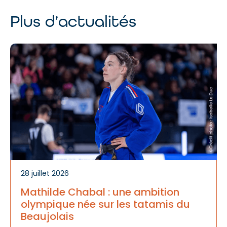
Plus d’actualités
A
d
te
28 juillet 2026
Mathilde Chabal : une ambition
olympique née sur les tatamis du
Beaujolais