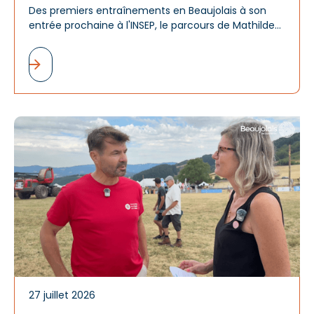
Des premiers entraînements en Beaujolais à son
entrée prochaine à l'INSEP, le parcours de Mathilde
Chabal raconte bien plus qu'une réussite sportive :
celui d'un talent révélé, accompagné et encouragé
par tout un territoire.
A
d
m
27 juillet 2026