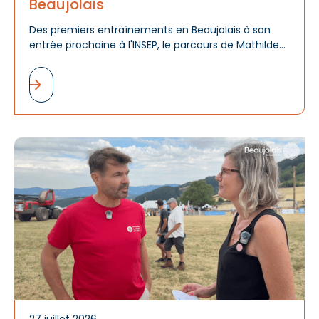
Beaujolais
Des premiers entraînements en Beaujolais à son
entrée prochaine à l'INSEP, le parcours de Mathilde
Chabal raconte bien plus qu'une réussite sportive :
celui d'un talent révélé, accompagné et encouragé
par tout un territoire.
A
d
m
27 juillet 2026