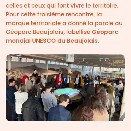
celles et ceux qui font vivre le territoire.
Pour cette troisième rencontre, la
marque territoriale a donné la parole au
Géoparc Beaujolais, labellisé
Géoparc
mondial UNESCO du Beaujolais.