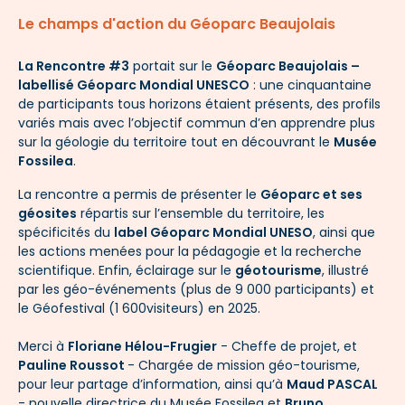
Le champs d'action du Géoparc Beaujolais
La Rencontre #3
portait sur le
Géoparc Beaujolais –
labellisé Géoparc Mondial UNESCO
: une cinquantaine
de participants tous horizons étaient présents, des profils
variés mais avec l’objectif commun d’en apprendre plus
sur la géologie du territoire tout en découvrant le
Musée
Fossilea
.
La rencontre a permis de présenter le
Géoparc et ses
géosites
répartis sur l’ensemble du territoire, les
spécificités du
label Géoparc Mondial UNESO
, ainsi que
les actions menées pour la pédagogie et la recherche
scientifique. Enfin, éclairage sur le
géotourisme
, illustré
par les géo-événements (plus de 9 000 participants) et
le Géofestival (1 600visiteurs) en 2025.
Merci à
Floriane Hélou-Frugier
- Cheffe de projet, et
Pauline Roussot
- Chargée de mission géo-tourisme,
pour leur partage d’information, ainsi qu’à
Maud PASCAL
- nouvelle directrice du Musée Fossilea et
Bruno