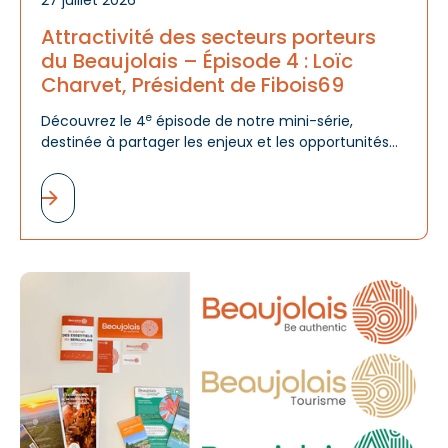
Attractivité des secteurs porteurs
du Beaujolais – Épisode 4 : Loïc
Charvet, Président de Fibois69
e
Découvrez le 4
épisode de notre mini-série,
destinée à partager les enjeux et les opportunités
des filières économiques du Beaujolais, au travers
de la vision de leur Président.
A
d
m